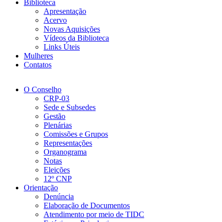
Biblioteca
Apresentação
Acervo
Novas Aquisições
Vídeos da Biblioteca
Links Úteis
Mulheres
Contatos
O Conselho
CRP-03
Sede e Subsedes
Gestão
Plenárias
Comissões e Grupos
Representações
Organograma
Notas
Eleições
12º CNP
Orientação
Denúncia
Elaboração de Documentos
Atendimento por meio de TIDC