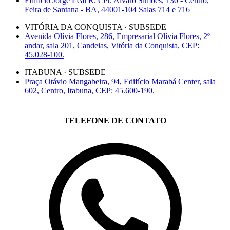
Edifício Jorge Leal R. Cel. Álvaro Simões, 130 - Centro,
Feira de Santana - BA, 44001-104 Salas 714 e 716
VITÓRIA DA CONQUISTA · SUBSEDE
Avenida Olívia Flores, 286, Empresarial Olívia Flores, 2º
andar, sala 201, Candeias, Vitória da Conquista, CEP:
45.028-100.
ITABUNA · SUBSEDE
Praça Otávio Mangabeira, 94, Edifício Marabá Center, sala
602, Centro, Itabuna, CEP: 45.600-190.
TELEFONE DE CONTATO