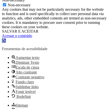
Non-necessary
Non-necessary
Any cookies that may not be particularly necessary for the website
to function and is used specifically to collect user personal data via
analytics, ads, other embedded contents are termed as non-necessary
cookies. It is mandatory to procure user consent prior to running
these cookies on your website.
SALVAR E ACEITAR
Acessar o conteúdo
Abrir
a
barra
Ferramentas de acessibilidade
de
ferramentas
Aumentar texto
Diminuir Texto
Escala de cinza
Alto contraste
Contraste negativo
Fundo claro
Sublinhar links
Fonte legível
Redefinir
Sitemap