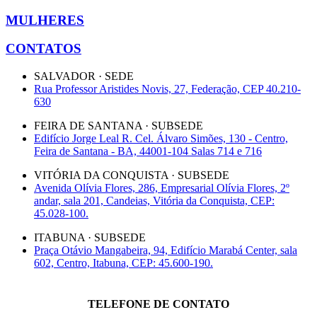
MULHERES
CONTATOS
SALVADOR · SEDE
Rua Professor Aristides Novis, 27, Federação, CEP 40.210-
630
FEIRA DE SANTANA · SUBSEDE
Edifício Jorge Leal R. Cel. Álvaro Simões, 130 - Centro,
Feira de Santana - BA, 44001-104 Salas 714 e 716
VITÓRIA DA CONQUISTA · SUBSEDE
Avenida Olívia Flores, 286, Empresarial Olívia Flores, 2º
andar, sala 201, Candeias, Vitória da Conquista, CEP:
45.028-100.
ITABUNA · SUBSEDE
Praça Otávio Mangabeira, 94, Edifício Marabá Center, sala
602, Centro, Itabuna, CEP: 45.600-190.
TELEFONE DE CONTATO