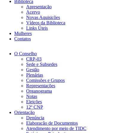
Biblioteca
Apresentação
Acervo
Novas Aquisições
Vídeos da Biblioteca
Links Úteis
Mulheres
Contatos
O Conselho
CRP-03
Sede e Subsedes
Gestão
Plenárias
Comissões e Grupos
Representações
Organograma
Notas
Eleições
12º CNP
Orientação
Denúncia
Elaboração de Documentos
Atendimento por meio de TIDC