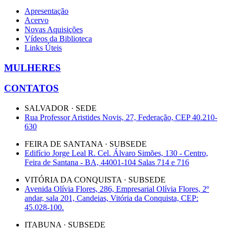
Apresentação
Acervo
Novas Aquisições
Vídeos da Biblioteca
Links Úteis
MULHERES
CONTATOS
SALVADOR · SEDE
Rua Professor Aristides Novis, 27, Federação, CEP 40.210-
630
FEIRA DE SANTANA · SUBSEDE
Edifício Jorge Leal R. Cel. Álvaro Simões, 130 - Centro,
Feira de Santana - BA, 44001-104 Salas 714 e 716
VITÓRIA DA CONQUISTA · SUBSEDE
Avenida Olívia Flores, 286, Empresarial Olívia Flores, 2º
andar, sala 201, Candeias, Vitória da Conquista, CEP:
45.028-100.
ITABUNA · SUBSEDE