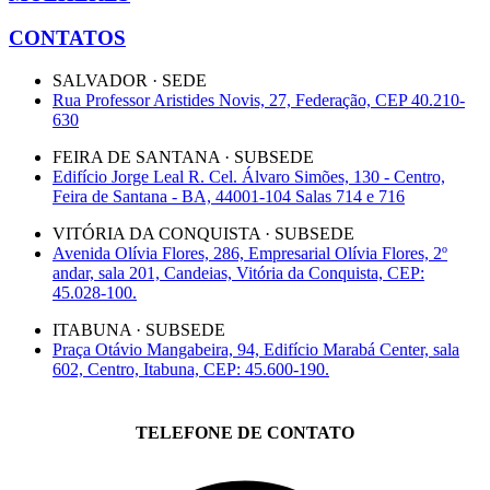
CONTATOS
SALVADOR · SEDE
Rua Professor Aristides Novis, 27, Federação, CEP 40.210-
630
FEIRA DE SANTANA · SUBSEDE
Edifício Jorge Leal R. Cel. Álvaro Simões, 130 - Centro,
Feira de Santana - BA, 44001-104 Salas 714 e 716
VITÓRIA DA CONQUISTA · SUBSEDE
Avenida Olívia Flores, 286, Empresarial Olívia Flores, 2º
andar, sala 201, Candeias, Vitória da Conquista, CEP:
45.028-100.
ITABUNA · SUBSEDE
Praça Otávio Mangabeira, 94, Edifício Marabá Center, sala
602, Centro, Itabuna, CEP: 45.600-190.
TELEFONE DE CONTATO