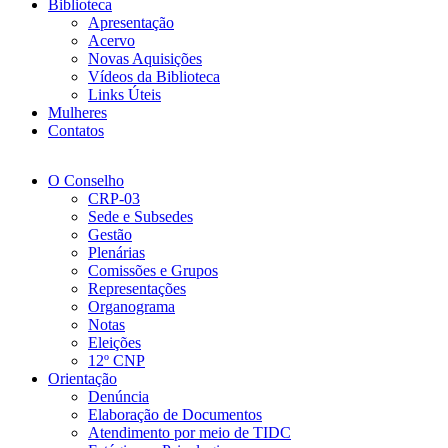
Biblioteca
Apresentação
Acervo
Novas Aquisições
Vídeos da Biblioteca
Links Úteis
Mulheres
Contatos
O Conselho
CRP-03
Sede e Subsedes
Gestão
Plenárias
Comissões e Grupos
Representações
Organograma
Notas
Eleições
12º CNP
Orientação
Denúncia
Elaboração de Documentos
Atendimento por meio de TIDC