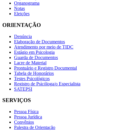
Organograma
Notas
Eleições
ORIENTAÇÃO
Denúncia
Elaboração de Documentos
Atendimento por meio de TIDC
Estágio em Psicologia
Guarda de Documentos
Lacre de Material
Prontuário e Registro Documental
Tabela de Honorários
Testes Psicológicos
Registro de Psicóloga/o Especialista
SATEPSI
SERVIÇOS
Pessoa Física
Pessoa Jurídica
Convênios
Palestra de Orientação