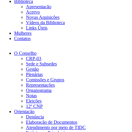
Biblioteca
Apresentação
Acervo
Novas Aquisições
Vídeos da Biblioteca
Links Úteis
Mulheres
Contatos
O Conselho
CRP-03
Sede e Subsedes
Gestão
Plenárias
Comissões e Grupos
Representações
Organograma
Notas
Eleições
12º CNP
Orientação
Denúncia
Elaboração de Documentos
Atendimento por meio de TIDC