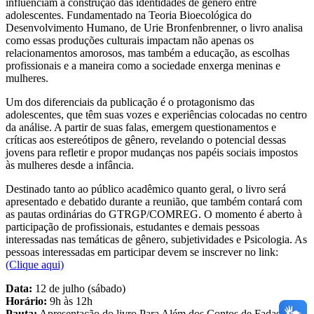
influenciam a construção das identidades de gênero entre
adolescentes. Fundamentado na Teoria Bioecológica do
Desenvolvimento Humano, de Urie Bronfenbrenner, o livro analisa
como essas produções culturais impactam não apenas os
relacionamentos amorosos, mas também a educação, as escolhas
profissionais e a maneira como a sociedade enxerga meninas e
mulheres.
Um dos diferenciais da publicação é o protagonismo das
adolescentes, que têm suas vozes e experiências colocadas no centro
da análise. A partir de suas falas, emergem questionamentos e
críticas aos estereótipos de gênero, revelando o potencial dessas
jovens para refletir e propor mudanças nos papéis sociais impostos
às mulheres desde a infância.
Destinado tanto ao público acadêmico quanto geral, o livro será
apresentado e debatido durante a reunião, que também contará com
as pautas ordinárias do GTRGP/COMREG. O momento é aberto à
participação de profissionais, estudantes e demais pessoas
interessadas nas temáticas de gênero, subjetividades e Psicologia. As
pessoas interessadas em participar devem se inscrever no link:
(Clique aqui)
Data:
12 de julho (sábado)
Horário:
9h às 12h
Pauta:
Apresentação do livro Para Além dos Contos de Fadas: