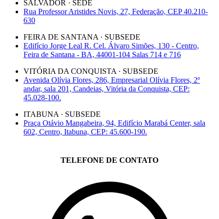
SALVADOR · SEDE
Rua Professor Aristides Novis, 27, Federação, CEP 40.210-
630
FEIRA DE SANTANA · SUBSEDE
Edifício Jorge Leal R. Cel. Álvaro Simões, 130 - Centro,
Feira de Santana - BA, 44001-104 Salas 714 e 716
VITÓRIA DA CONQUISTA · SUBSEDE
Avenida Olívia Flores, 286, Empresarial Olívia Flores, 2º
andar, sala 201, Candeias, Vitória da Conquista, CEP:
45.028-100.
ITABUNA · SUBSEDE
Praça Otávio Mangabeira, 94, Edifício Marabá Center, sala
602, Centro, Itabuna, CEP: 45.600-190.
TELEFONE DE CONTATO