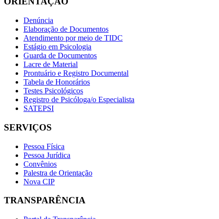
ORIENTAÇÃO
Denúncia
Elaboração de Documentos
Atendimento por meio de TIDC
Estágio em Psicologia
Guarda de Documentos
Lacre de Material
Prontuário e Registro Documental
Tabela de Honorários
Testes Psicológicos
Registro de Psicóloga/o Especialista
SATEPSI
SERVIÇOS
Pessoa Física
Pessoa Jurídica
Convênios
Palestra de Orientação
Nova CIP
TRANSPARÊNCIA