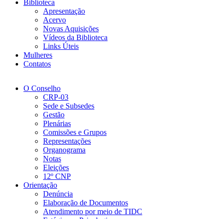
Biblioteca
Apresentação
Acervo
Novas Aquisições
Vídeos da Biblioteca
Links Úteis
Mulheres
Contatos
O Conselho
CRP-03
Sede e Subsedes
Gestão
Plenárias
Comissões e Grupos
Representações
Organograma
Notas
Eleições
12º CNP
Orientação
Denúncia
Elaboração de Documentos
Atendimento por meio de TIDC