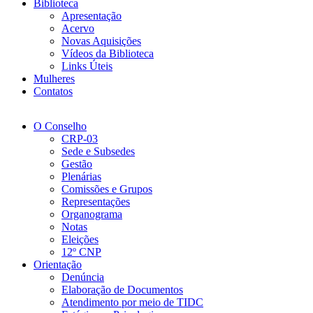
Biblioteca
Apresentação
Acervo
Novas Aquisições
Vídeos da Biblioteca
Links Úteis
Mulheres
Contatos
O Conselho
CRP-03
Sede e Subsedes
Gestão
Plenárias
Comissões e Grupos
Representações
Organograma
Notas
Eleições
12º CNP
Orientação
Denúncia
Elaboração de Documentos
Atendimento por meio de TIDC