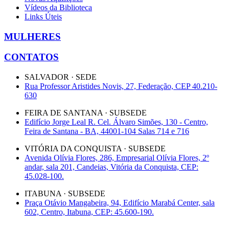
Vídeos da Biblioteca
Links Úteis
MULHERES
CONTATOS
SALVADOR · SEDE
Rua Professor Aristides Novis, 27, Federação, CEP 40.210-
630
FEIRA DE SANTANA · SUBSEDE
Edifício Jorge Leal R. Cel. Álvaro Simões, 130 - Centro,
Feira de Santana - BA, 44001-104 Salas 714 e 716
VITÓRIA DA CONQUISTA · SUBSEDE
Avenida Olívia Flores, 286, Empresarial Olívia Flores, 2º
andar, sala 201, Candeias, Vitória da Conquista, CEP:
45.028-100.
ITABUNA · SUBSEDE
Praça Otávio Mangabeira, 94, Edifício Marabá Center, sala
602, Centro, Itabuna, CEP: 45.600-190.