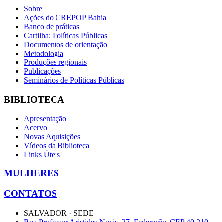
Sobre
Ações do CREPOP Bahia
Banco de práticas
Cartilha: Políticas Públicas
Documentos de orientação
Metodologia
Produções regionais
Publicações
Seminários de Políticas Públicas
BIBLIOTECA
Apresentação
Acervo
Novas Aquisições
Vídeos da Biblioteca
Links Úteis
MULHERES
CONTATOS
SALVADOR · SEDE
Rua Professor Aristides Novis, 27, Federação, CEP 40.210-