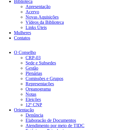
Biblioteca
Apresentação
Acervo
Novas Aquisições
Vídeos da Biblioteca
Links Úteis
Mulheres
Contatos
O Conselho
CRP-03
Sede e Subsedes
Gestão
Plenárias
Comissões e Grupos
Representações
Organograma
Notas
Eleições
12º CNP
Orientação
Denúncia
Elaboração de Documentos
Atendimento por meio de TIDC