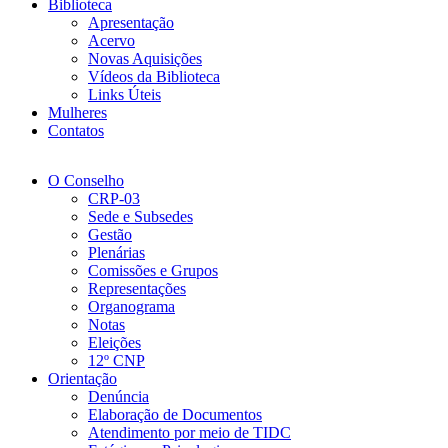
Biblioteca
Apresentação
Acervo
Novas Aquisições
Vídeos da Biblioteca
Links Úteis
Mulheres
Contatos
O Conselho
CRP-03
Sede e Subsedes
Gestão
Plenárias
Comissões e Grupos
Representações
Organograma
Notas
Eleições
12º CNP
Orientação
Denúncia
Elaboração de Documentos
Atendimento por meio de TIDC