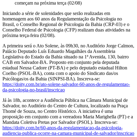
começam na próxima terça (02/08)
Iniciando a série de solenidades que serão realizadas em
homenagem aos 60 anos da Regulamentação da Psicologia no
Brasil, o Conselho Regional de Psicologia da Bahia (CRP-03) e o
Conselho Federal de Psicologia (CFP) realizam duas atividades na
próxima terça-feira (02/08).
A primeira será o Ato Solene, às 09h30, no Auditório Jorge Calmon,
Palácio Deputado Luís Eduardo Magalhães da Assembleia
Legislativa do Estado da Bahia situado na 1ª Avenida, 130, bairro
CAB em Salvador-BA. Proposto em conjunto pela deputada
estadual Neusa Cadore (PT-BA) e pelo deputado estadual Hilton
Coelho (PSOL-BA), conta com o apoio do Sindicato das/os
Psicólogas/os da Bahia (SINPSI-BA). Inscreva-se:
https://doity.com.br/ato-solene-salvador-60-anos-de-regulamentao-
da-psicologia-no-brasil/inscricao
Já às 18h, acontece a Audiência Pública na Câmara Municipal de
Salvador, no Auditório do Centro de Cultura, localizado na Praça
Thomé de Souza, no Centro Histórico. A iniciativa é uma
proposição em conjunto com a vereadora Maria Marighella (PT) e a
Mandata Coletiva Pretas por Salvador (PSOL). Inscreva-se:
https://doity.com.br/60-anos-da-regulamentacao-da-psicologia-
audiencia-publica-ocorre-na-camara-municipal-de-salvador/inscricao