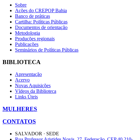
Sobre
Ações do CREPOP Bahia
Banco de práticas
Cartilha: Políticas Públicas
Documentos de orientação
Metodologia
Produções regionais
Publicações
Seminários de Políticas Públicas
BIBLIOTECA
Apresentação
Acervo
Novas Aquisições
Vídeos da Biblioteca
Links Úteis
MULHERES
CONTATOS
SALVADOR · SEDE
Rua Professor Aristides Novis, 27, Federação, CEP 40.210-