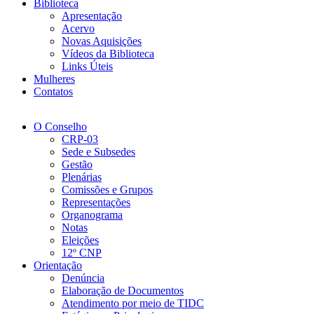
Biblioteca
Apresentação
Acervo
Novas Aquisições
Vídeos da Biblioteca
Links Úteis
Mulheres
Contatos
O Conselho
CRP-03
Sede e Subsedes
Gestão
Plenárias
Comissões e Grupos
Representações
Organograma
Notas
Eleições
12º CNP
Orientação
Denúncia
Elaboração de Documentos
Atendimento por meio de TIDC