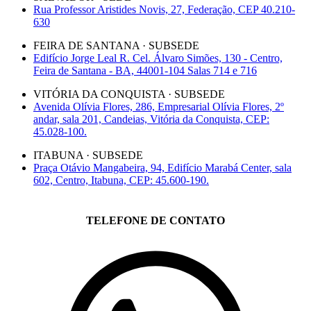
Rua Professor Aristides Novis, 27, Federação, CEP 40.210-
630
FEIRA DE SANTANA · SUBSEDE
Edifício Jorge Leal R. Cel. Álvaro Simões, 130 - Centro,
Feira de Santana - BA, 44001-104 Salas 714 e 716
VITÓRIA DA CONQUISTA · SUBSEDE
Avenida Olívia Flores, 286, Empresarial Olívia Flores, 2º
andar, sala 201, Candeias, Vitória da Conquista, CEP:
45.028-100.
ITABUNA · SUBSEDE
Praça Otávio Mangabeira, 94, Edifício Marabá Center, sala
602, Centro, Itabuna, CEP: 45.600-190.
TELEFONE DE CONTATO