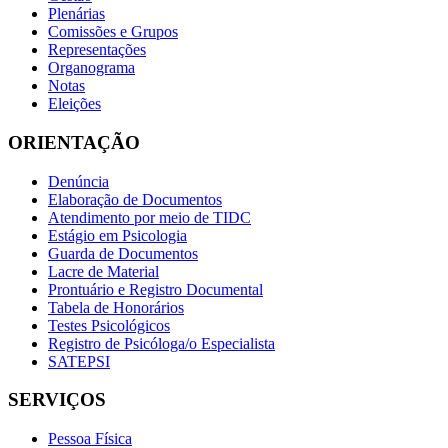
Plenárias
Comissões e Grupos
Representações
Organograma
Notas
Eleições
ORIENTAÇÃO
Denúncia
Elaboração de Documentos
Atendimento por meio de TIDC
Estágio em Psicologia
Guarda de Documentos
Lacre de Material
Prontuário e Registro Documental
Tabela de Honorários
Testes Psicológicos
Registro de Psicóloga/o Especialista
SATEPSI
SERVIÇOS
Pessoa Física