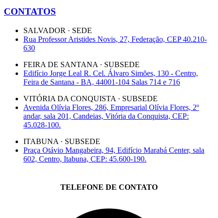
CONTATOS
SALVADOR · SEDE
Rua Professor Aristides Novis, 27, Federação, CEP 40.210-
630
FEIRA DE SANTANA · SUBSEDE
Edifício Jorge Leal R. Cel. Álvaro Simões, 130 - Centro,
Feira de Santana - BA, 44001-104 Salas 714 e 716
VITÓRIA DA CONQUISTA · SUBSEDE
Avenida Olívia Flores, 286, Empresarial Olívia Flores, 2º
andar, sala 201, Candeias, Vitória da Conquista, CEP:
45.028-100.
ITABUNA · SUBSEDE
Praça Otávio Mangabeira, 94, Edifício Marabá Center, sala
602, Centro, Itabuna, CEP: 45.600-190.
TELEFONE DE CONTATO