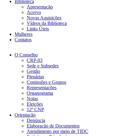
Biblioteca
Apresentação
Acervo
Novas Aquisições
Vídeos da Biblioteca
Links Úteis
Mulheres
Contatos
O Conselho
CRP-03
Sede e Subsedes
Gestão
Plenárias
Comissões e Grupos
Representações
Organograma
Notas
Eleições
12º CNP
Orientação
Denúncia
Elaboração de Documentos
Atendimento por meio de TIDC