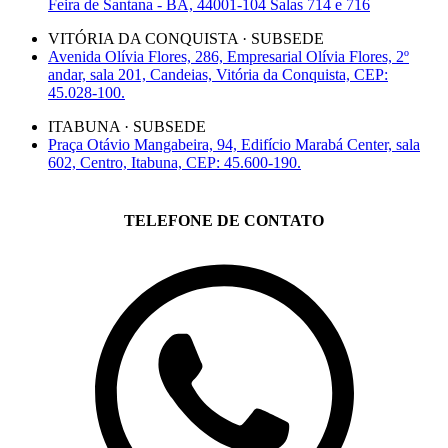
Feira de Santana - BA, 44001-104 Salas 714 e 716
VITÓRIA DA CONQUISTA · SUBSEDE
Avenida Olívia Flores, 286, Empresarial Olívia Flores, 2º
andar, sala 201, Candeias, Vitória da Conquista, CEP:
45.028-100.
ITABUNA · SUBSEDE
Praça Otávio Mangabeira, 94, Edifício Marabá Center, sala
602, Centro, Itabuna, CEP: 45.600-190.
TELEFONE DE CONTATO