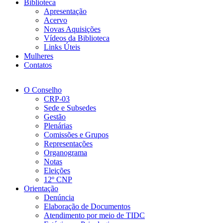
Biblioteca
Apresentação
Acervo
Novas Aquisições
Vídeos da Biblioteca
Links Úteis
Mulheres
Contatos
O Conselho
CRP-03
Sede e Subsedes
Gestão
Plenárias
Comissões e Grupos
Representações
Organograma
Notas
Eleições
12º CNP
Orientação
Denúncia
Elaboração de Documentos
Atendimento por meio de TIDC