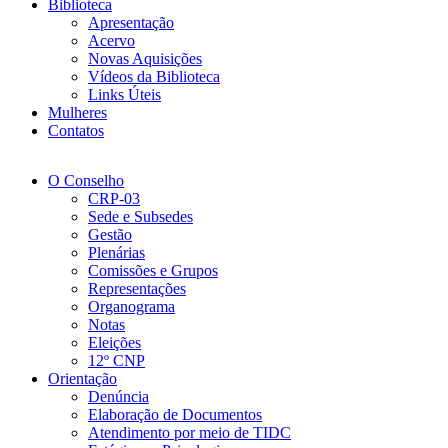
Biblioteca
Apresentação
Acervo
Novas Aquisições
Vídeos da Biblioteca
Links Úteis
Mulheres
Contatos
O Conselho
CRP-03
Sede e Subsedes
Gestão
Plenárias
Comissões e Grupos
Representações
Organograma
Notas
Eleições
12º CNP
Orientação
Denúncia
Elaboração de Documentos
Atendimento por meio de TIDC