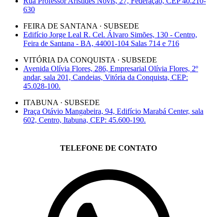
Rua Professor Aristides Novis, 27, Federação, CEP 40.210-
630
FEIRA DE SANTANA · SUBSEDE
Edifício Jorge Leal R. Cel. Álvaro Simões, 130 - Centro,
Feira de Santana - BA, 44001-104 Salas 714 e 716
VITÓRIA DA CONQUISTA · SUBSEDE
Avenida Olívia Flores, 286, Empresarial Olívia Flores, 2º
andar, sala 201, Candeias, Vitória da Conquista, CEP:
45.028-100.
ITABUNA · SUBSEDE
Praça Otávio Mangabeira, 94, Edifício Marabá Center, sala
602, Centro, Itabuna, CEP: 45.600-190.
TELEFONE DE CONTATO