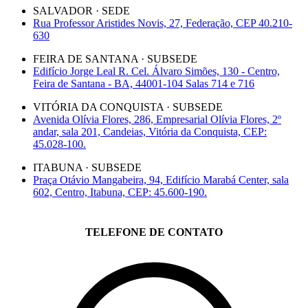
SALVADOR · SEDE
Rua Professor Aristides Novis, 27, Federação, CEP 40.210-
630
FEIRA DE SANTANA · SUBSEDE
Edifício Jorge Leal R. Cel. Álvaro Simões, 130 - Centro,
Feira de Santana - BA, 44001-104 Salas 714 e 716
VITÓRIA DA CONQUISTA · SUBSEDE
Avenida Olívia Flores, 286, Empresarial Olívia Flores, 2º
andar, sala 201, Candeias, Vitória da Conquista, CEP:
45.028-100.
ITABUNA · SUBSEDE
Praça Otávio Mangabeira, 94, Edifício Marabá Center, sala
602, Centro, Itabuna, CEP: 45.600-190.
TELEFONE DE CONTATO