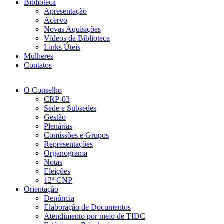
Biblioteca
Apresentação
Acervo
Novas Aquisições
Vídeos da Biblioteca
Links Úteis
Mulheres
Contatos
O Conselho
CRP-03
Sede e Subsedes
Gestão
Plenárias
Comissões e Grupos
Representações
Organograma
Notas
Eleições
12º CNP
Orientação
Denúncia
Elaboração de Documentos
Atendimento por meio de TIDC