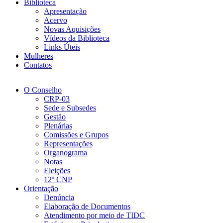
Biblioteca
Apresentação
Acervo
Novas Aquisições
Vídeos da Biblioteca
Links Úteis
Mulheres
Contatos
O Conselho
CRP-03
Sede e Subsedes
Gestão
Plenárias
Comissões e Grupos
Representações
Organograma
Notas
Eleições
12º CNP
Orientação
Denúncia
Elaboração de Documentos
Atendimento por meio de TIDC