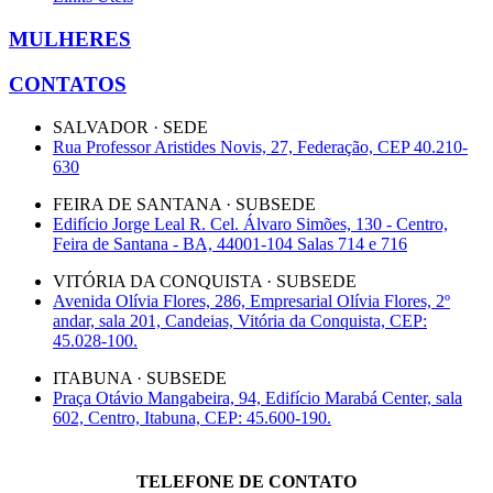
MULHERES
CONTATOS
SALVADOR · SEDE
Rua Professor Aristides Novis, 27, Federação, CEP 40.210-
630
FEIRA DE SANTANA · SUBSEDE
Edifício Jorge Leal R. Cel. Álvaro Simões, 130 - Centro,
Feira de Santana - BA, 44001-104 Salas 714 e 716
VITÓRIA DA CONQUISTA · SUBSEDE
Avenida Olívia Flores, 286, Empresarial Olívia Flores, 2º
andar, sala 201, Candeias, Vitória da Conquista, CEP:
45.028-100.
ITABUNA · SUBSEDE
Praça Otávio Mangabeira, 94, Edifício Marabá Center, sala
602, Centro, Itabuna, CEP: 45.600-190.
TELEFONE DE CONTATO