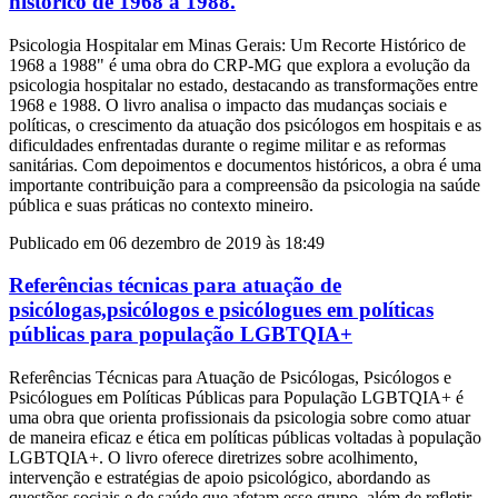
histórico de 1968 a 1988.
Psicologia Hospitalar em Minas Gerais: Um Recorte Histórico de
1968 a 1988" é uma obra do CRP-MG que explora a evolução da
psicologia hospitalar no estado, destacando as transformações entre
1968 e 1988. O livro analisa o impacto das mudanças sociais e
políticas, o crescimento da atuação dos psicólogos em hospitais e as
dificuldades enfrentadas durante o regime militar e as reformas
sanitárias. Com depoimentos e documentos históricos, a obra é uma
importante contribuição para a compreensão da psicologia na saúde
pública e suas práticas no contexto mineiro.
Publicado em 06 dezembro de 2019 às 18:49
Referências técnicas para atuação de
psicólogas,psicólogos e psicólogues em políticas
públicas para população LGBTQIA+
Referências Técnicas para Atuação de Psicólogas, Psicólogos e
Psicólogues em Políticas Públicas para População LGBTQIA+ é
uma obra que orienta profissionais da psicologia sobre como atuar
de maneira eficaz e ética em políticas públicas voltadas à população
LGBTQIA+. O livro oferece diretrizes sobre acolhimento,
intervenção e estratégias de apoio psicológico, abordando as
questões sociais e de saúde que afetam esse grupo, além de refletir