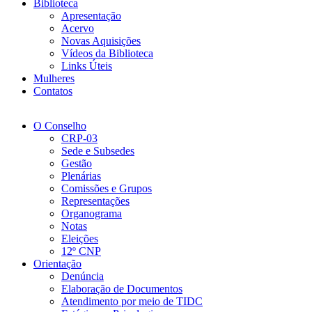
Biblioteca
Apresentação
Acervo
Novas Aquisições
Vídeos da Biblioteca
Links Úteis
Mulheres
Contatos
O Conselho
CRP-03
Sede e Subsedes
Gestão
Plenárias
Comissões e Grupos
Representações
Organograma
Notas
Eleições
12º CNP
Orientação
Denúncia
Elaboração de Documentos
Atendimento por meio de TIDC