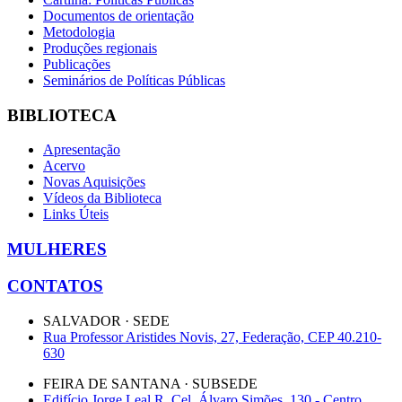
Documentos de orientação
Metodologia
Produções regionais
Publicações
Seminários de Políticas Públicas
BIBLIOTECA
Apresentação
Acervo
Novas Aquisições
Vídeos da Biblioteca
Links Úteis
MULHERES
CONTATOS
SALVADOR · SEDE
Rua Professor Aristides Novis, 27, Federação, CEP 40.210-
630
FEIRA DE SANTANA · SUBSEDE
Edifício Jorge Leal R. Cel. Álvaro Simões, 130 - Centro,