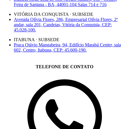
Feira de Santana - BA, 44001-104 Salas 714 e 716
VITÓRIA DA CONQUISTA · SUBSEDE
Avenida Olívia Flores, 286, Empresarial Olívia Flores, 2º
andar, sala 201, Candeias, Vitória da Conquista, CEP:
45.028-100.
ITABUNA · SUBSEDE
Praça Otávio Mangabeira, 94, Edifício Marabá Center, sala
602, Centro, Itabuna, CEP: 45.600-190.
TELEFONE DE CONTATO