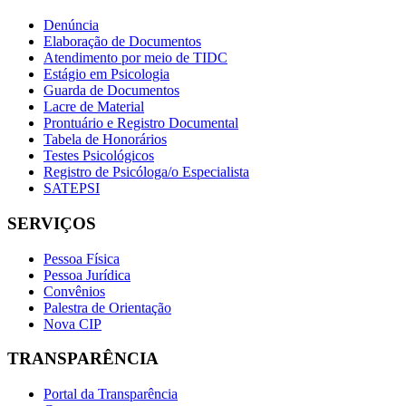
Denúncia
Elaboração de Documentos
Atendimento por meio de TIDC
Estágio em Psicologia
Guarda de Documentos
Lacre de Material
Prontuário e Registro Documental
Tabela de Honorários
Testes Psicológicos
Registro de Psicóloga/o Especialista
SATEPSI
SERVIÇOS
Pessoa Física
Pessoa Jurídica
Convênios
Palestra de Orientação
Nova CIP
TRANSPARÊNCIA
Portal da Transparência