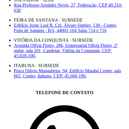
Rua Professor Aristides Novis, 27, Federação, CEP 40.210-
630
FEIRA DE SANTANA · SUBSEDE
Edifício Jorge Leal R. Cel. Álvaro Simões, 130 - Centro,
Feira de Santana - BA, 44001-104 Salas 714 e 716
VITÓRIA DA CONQUISTA · SUBSEDE
Avenida Olívia Flores, 286, Empresarial Olívia Flores, 2º
andar, sala 201, Candeias, Vitória da Conquista, CEP:
45.028-100.
ITABUNA · SUBSEDE
Praça Otávio Mangabeira, 94, Edifício Marabá Center, sala
602, Centro, Itabuna, CEP: 45.600-190.
TELEFONE DE CONTATO