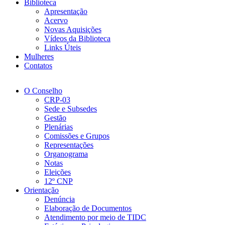
Biblioteca
Apresentação
Acervo
Novas Aquisições
Vídeos da Biblioteca
Links Úteis
Mulheres
Contatos
O Conselho
CRP-03
Sede e Subsedes
Gestão
Plenárias
Comissões e Grupos
Representações
Organograma
Notas
Eleições
12º CNP
Orientação
Denúncia
Elaboração de Documentos
Atendimento por meio de TIDC