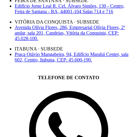
FEIRA DE SANTANA · SUBSEDE
Edifício Jorge Leal R. Cel. Álvaro Simões, 130 - Centro,
Feira de Santana - BA, 44001-104 Salas 714 e 716
VITÓRIA DA CONQUISTA · SUBSEDE
Avenida Olívia Flores, 286, Empresarial Olívia Flores, 2º
andar, sala 201, Candeias, Vitória da Conquista, CEP:
45.028-100.
ITABUNA · SUBSEDE
Praça Otávio Mangabeira, 94, Edifício Marabá Center, sala
602, Centro, Itabuna, CEP: 45.600-190.
TELEFONE DE CONTATO