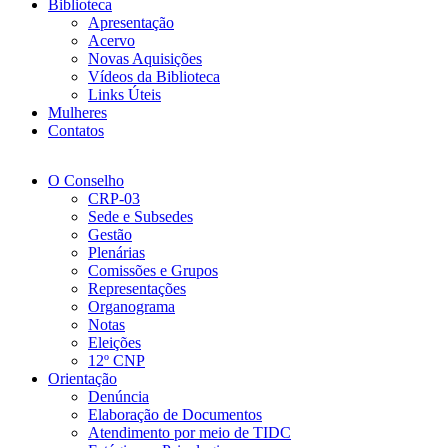
Biblioteca
Apresentação
Acervo
Novas Aquisições
Vídeos da Biblioteca
Links Úteis
Mulheres
Contatos
O Conselho
CRP-03
Sede e Subsedes
Gestão
Plenárias
Comissões e Grupos
Representações
Organograma
Notas
Eleições
12º CNP
Orientação
Denúncia
Elaboração de Documentos
Atendimento por meio de TIDC