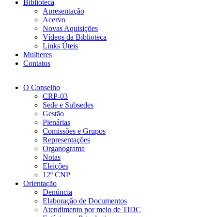
Biblioteca
Apresentação
Acervo
Novas Aquisições
Vídeos da Biblioteca
Links Úteis
Mulheres
Contatos
O Conselho
CRP-03
Sede e Subsedes
Gestão
Plenárias
Comissões e Grupos
Representações
Organograma
Notas
Eleições
12º CNP
Orientação
Denúncia
Elaboração de Documentos
Atendimento por meio de TIDC