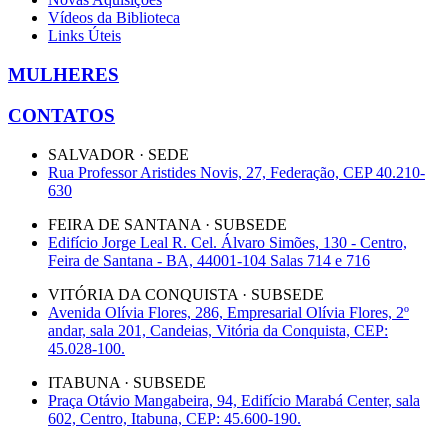
Vídeos da Biblioteca
Links Úteis
MULHERES
CONTATOS
SALVADOR · SEDE
Rua Professor Aristides Novis, 27, Federação, CEP 40.210-
630
FEIRA DE SANTANA · SUBSEDE
Edifício Jorge Leal R. Cel. Álvaro Simões, 130 - Centro,
Feira de Santana - BA, 44001-104 Salas 714 e 716
VITÓRIA DA CONQUISTA · SUBSEDE
Avenida Olívia Flores, 286, Empresarial Olívia Flores, 2º
andar, sala 201, Candeias, Vitória da Conquista, CEP:
45.028-100.
ITABUNA · SUBSEDE
Praça Otávio Mangabeira, 94, Edifício Marabá Center, sala
602, Centro, Itabuna, CEP: 45.600-190.