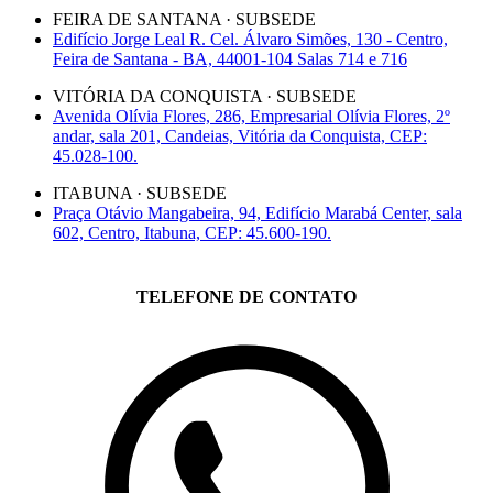
FEIRA DE SANTANA · SUBSEDE
Edifício Jorge Leal R. Cel. Álvaro Simões, 130 - Centro,
Feira de Santana - BA, 44001-104 Salas 714 e 716
VITÓRIA DA CONQUISTA · SUBSEDE
Avenida Olívia Flores, 286, Empresarial Olívia Flores, 2º
andar, sala 201, Candeias, Vitória da Conquista, CEP:
45.028-100.
ITABUNA · SUBSEDE
Praça Otávio Mangabeira, 94, Edifício Marabá Center, sala
602, Centro, Itabuna, CEP: 45.600-190.
TELEFONE DE CONTATO