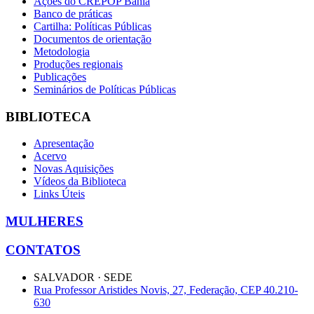
Ações do CREPOP Bahia
Banco de práticas
Cartilha: Políticas Públicas
Documentos de orientação
Metodologia
Produções regionais
Publicações
Seminários de Políticas Públicas
BIBLIOTECA
Apresentação
Acervo
Novas Aquisições
Vídeos da Biblioteca
Links Úteis
MULHERES
CONTATOS
SALVADOR · SEDE
Rua Professor Aristides Novis, 27, Federação, CEP 40.210-
630