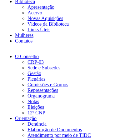
Biblioteca
Apresentação
Acervo
Novas Aquisições
Vídeos da Biblioteca
Links Úteis
Mulheres
Contatos
O Conselho
CRP-03
Sede e Subsedes
Gestão
Plenárias
Comissões e Grupos
Representações
Organograma
Notas
Eleições
12º CNP
Orientação
Denúncia
Elaboração de Documentos
Atendimento por meio de TIDC