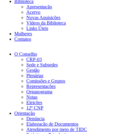
Biblioteca
Apresentação
Acervo
Novas Aquisições
Vídeos da Biblioteca
Links Úteis
Mulheres
Contatos
O Conselho
CRP-03
Sede e Subsedes
Gestão
Plenárias
Comissões e Grupos
Representações
Organograma
Notas
Eleições
12º CNP
Orientação
Denúncia
Elaboração de Documentos
Atendimento por meio de TIDC