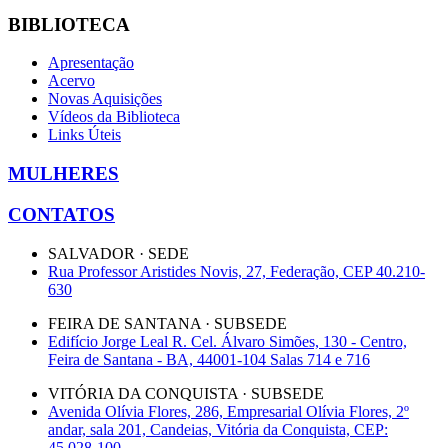
BIBLIOTECA
Apresentação
Acervo
Novas Aquisições
Vídeos da Biblioteca
Links Úteis
MULHERES
CONTATOS
SALVADOR · SEDE
Rua Professor Aristides Novis, 27, Federação, CEP 40.210-
630
FEIRA DE SANTANA · SUBSEDE
Edifício Jorge Leal R. Cel. Álvaro Simões, 130 - Centro,
Feira de Santana - BA, 44001-104 Salas 714 e 716
VITÓRIA DA CONQUISTA · SUBSEDE
Avenida Olívia Flores, 286, Empresarial Olívia Flores, 2º
andar, sala 201, Candeias, Vitória da Conquista, CEP:
45.028-100.