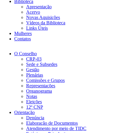
Biblioteca
Apresentação
Acervo
Novas Aquisições
Vídeos da Biblioteca
Links Úteis
Mulheres
Contatos
O Conselho
CRP-03
Sede e Subsedes
Gestão
Plenárias
Comissões e Grupos
Representações
Organograma
Notas
Eleições
12º CNP
Orientação
Denúncia
Elaboração de Documentos
Atendimento por meio de TIDC