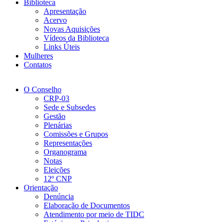
Biblioteca
Apresentação
Acervo
Novas Aquisições
Vídeos da Biblioteca
Links Úteis
Mulheres
Contatos
O Conselho
CRP-03
Sede e Subsedes
Gestão
Plenárias
Comissões e Grupos
Representações
Organograma
Notas
Eleições
12º CNP
Orientação
Denúncia
Elaboração de Documentos
Atendimento por meio de TIDC