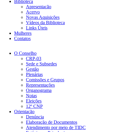
Biblioteca
Apresentação
Acervo
Novas Aquisições
Vídeos da Biblioteca
Links Úteis
Mulheres
Contatos
O Conselho
CRP-03
Sede e Subsedes
Gestão
Plenárias
Comissões e Grupos
Representações
Organograma
Notas
Eleições
12º CNP
Orientação
Denúncia
Elaboração de Documentos
Atendimento por meio de TIDC