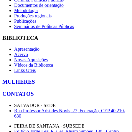
Documentos de orientação
Metodologia
Produções regionais
Publicações
Seminários de Políticas Públicas
BIBLIOTECA
Apresentação
Acervo
Novas Aquisições
Vídeos da Biblioteca
Links Úteis
MULHERES
CONTATOS
SALVADOR · SEDE
Rua Professor Aristides Novis, 27, Federação, CEP 40.210-
630
FEIRA DE SANTANA · SUBSEDE
Edifício Jorge Leal R. Cel. Álvaro Simões, 130 - Centro,