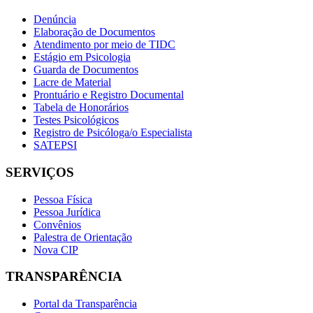
Denúncia
Elaboração de Documentos
Atendimento por meio de TIDC
Estágio em Psicologia
Guarda de Documentos
Lacre de Material
Prontuário e Registro Documental
Tabela de Honorários
Testes Psicológicos
Registro de Psicóloga/o Especialista
SATEPSI
SERVIÇOS
Pessoa Física
Pessoa Jurídica
Convênios
Palestra de Orientação
Nova CIP
TRANSPARÊNCIA
Portal da Transparência