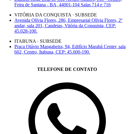
Feira de Santana - BA, 44001-104 Salas 714 e 716
VITÓRIA DA CONQUISTA · SUBSEDE
Avenida Olívia Flores, 286, Empresarial Olívia Flores, 2º
andar, sala 201, Candeias, Vitória da Conquista, CEP:
45.028-100.
ITABUNA · SUBSEDE
Praça Otávio Mangabeira, 94, Edifício Marabá Center, sala
602, Centro, Itabuna, CEP: 45.600-190.
TELEFONE DE CONTATO