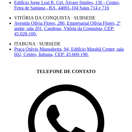
Edifício Jorge Leal R. Cel. Álvaro Simões, 130 - Centro,
Feira de Santana - BA, 44001-104 Salas 714 e 716
VITÓRIA DA CONQUISTA · SUBSEDE
Avenida Olívia Flores, 286, Empresarial Olívia Flores, 2º
andar, sala 201, Candeias, Vitória da Conquista, CEP:
45.028-100.
ITABUNA · SUBSEDE
Praça Otávio Mangabeira, 94, Edifício Marabá Center, sala
602, Centro, Itabuna, CEP: 45.600-190.
TELEFONE DE CONTATO