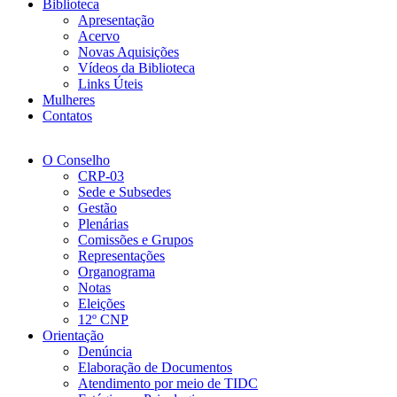
Biblioteca
Apresentação
Acervo
Novas Aquisições
Vídeos da Biblioteca
Links Úteis
Mulheres
Contatos
O Conselho
CRP-03
Sede e Subsedes
Gestão
Plenárias
Comissões e Grupos
Representações
Organograma
Notas
Eleições
12º CNP
Orientação
Denúncia
Elaboração de Documentos
Atendimento por meio de TIDC