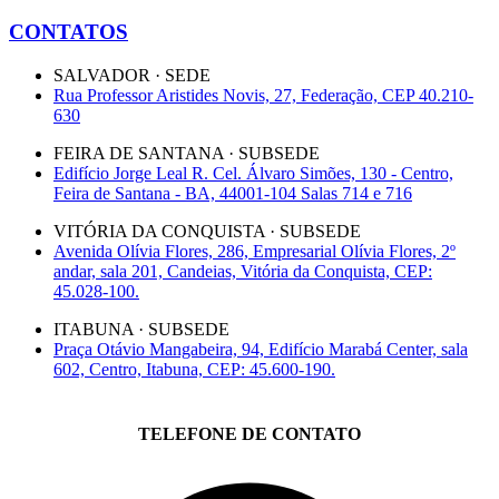
CONTATOS
SALVADOR · SEDE
Rua Professor Aristides Novis, 27, Federação, CEP 40.210-
630
FEIRA DE SANTANA · SUBSEDE
Edifício Jorge Leal R. Cel. Álvaro Simões, 130 - Centro,
Feira de Santana - BA, 44001-104 Salas 714 e 716
VITÓRIA DA CONQUISTA · SUBSEDE
Avenida Olívia Flores, 286, Empresarial Olívia Flores, 2º
andar, sala 201, Candeias, Vitória da Conquista, CEP:
45.028-100.
ITABUNA · SUBSEDE
Praça Otávio Mangabeira, 94, Edifício Marabá Center, sala
602, Centro, Itabuna, CEP: 45.600-190.
TELEFONE DE CONTATO