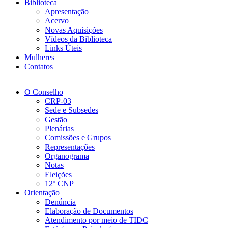
Biblioteca
Apresentação
Acervo
Novas Aquisições
Vídeos da Biblioteca
Links Úteis
Mulheres
Contatos
O Conselho
CRP-03
Sede e Subsedes
Gestão
Plenárias
Comissões e Grupos
Representações
Organograma
Notas
Eleições
12º CNP
Orientação
Denúncia
Elaboração de Documentos
Atendimento por meio de TIDC