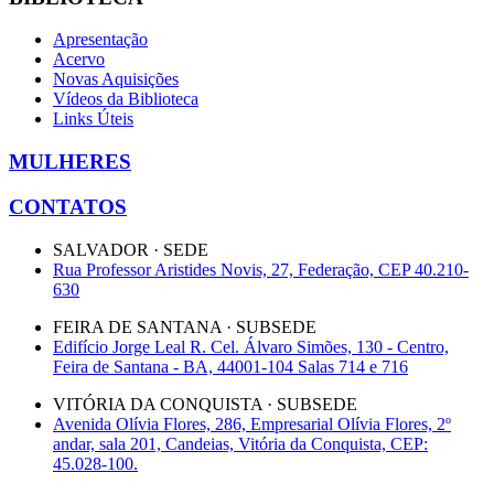
Apresentação
Acervo
Novas Aquisições
Vídeos da Biblioteca
Links Úteis
MULHERES
CONTATOS
SALVADOR · SEDE
Rua Professor Aristides Novis, 27, Federação, CEP 40.210-
630
FEIRA DE SANTANA · SUBSEDE
Edifício Jorge Leal R. Cel. Álvaro Simões, 130 - Centro,
Feira de Santana - BA, 44001-104 Salas 714 e 716
VITÓRIA DA CONQUISTA · SUBSEDE
Avenida Olívia Flores, 286, Empresarial Olívia Flores, 2º
andar, sala 201, Candeias, Vitória da Conquista, CEP:
45.028-100.