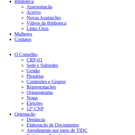
Biblioteca
Apresentação
Acervo
Novas Aquisições
Vídeos da Biblioteca
Links Úteis
Mulheres
Contatos
O Conselho
CRP-03
Sede e Subsedes
Gestão
Plenárias
Comissões e Grupos
Representações
Organograma
Notas
Eleições
12º CNP
Orientação
Denúncia
Elaboração de Documentos
Atendimento por meio de TIDC