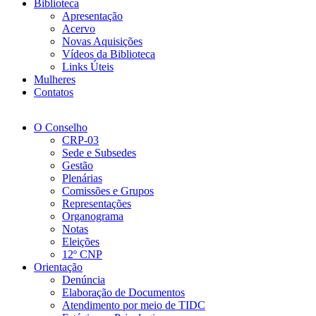
Biblioteca
Apresentação
Acervo
Novas Aquisições
Vídeos da Biblioteca
Links Úteis
Mulheres
Contatos
O Conselho
CRP-03
Sede e Subsedes
Gestão
Plenárias
Comissões e Grupos
Representações
Organograma
Notas
Eleições
12º CNP
Orientação
Denúncia
Elaboração de Documentos
Atendimento por meio de TIDC