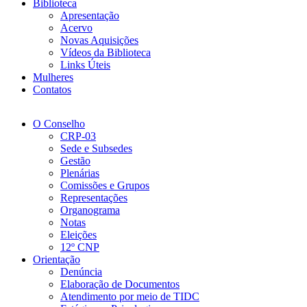
Biblioteca
Apresentação
Acervo
Novas Aquisições
Vídeos da Biblioteca
Links Úteis
Mulheres
Contatos
O Conselho
CRP-03
Sede e Subsedes
Gestão
Plenárias
Comissões e Grupos
Representações
Organograma
Notas
Eleições
12º CNP
Orientação
Denúncia
Elaboração de Documentos
Atendimento por meio de TIDC