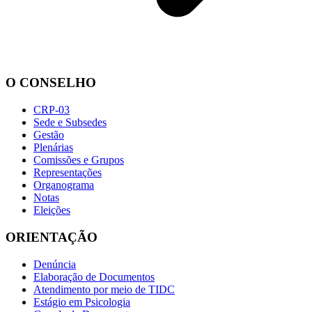
O CONSELHO
CRP-03
Sede e Subsedes
Gestão
Plenárias
Comissões e Grupos
Representações
Organograma
Notas
Eleições
ORIENTAÇÃO
Denúncia
Elaboração de Documentos
Atendimento por meio de TIDC
Estágio em Psicologia