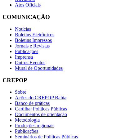
Atos Oficiais
COMUNICAÇÃO
Notícias
Boletins Eletrônicos
Boletins Impressos
Jornais e Revistas
Publicações
Imprensa
Outros Eventos
Mural de Oportunidades
CREPOP
Sobre
Ações do CREPOP Bahia
Banco de práticas
Cartilha: Políticas Públicas
Documentos de orientação
Metodologia
Produções regionais
Publicações
Seminários de Políticas Públicas