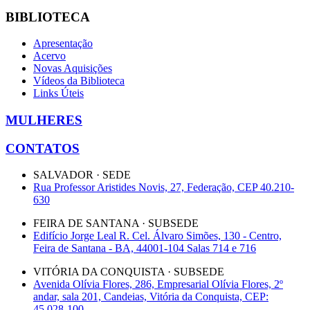
BIBLIOTECA
Apresentação
Acervo
Novas Aquisições
Vídeos da Biblioteca
Links Úteis
MULHERES
CONTATOS
SALVADOR · SEDE
Rua Professor Aristides Novis, 27, Federação, CEP 40.210-
630
FEIRA DE SANTANA · SUBSEDE
Edifício Jorge Leal R. Cel. Álvaro Simões, 130 - Centro,
Feira de Santana - BA, 44001-104 Salas 714 e 716
VITÓRIA DA CONQUISTA · SUBSEDE
Avenida Olívia Flores, 286, Empresarial Olívia Flores, 2º
andar, sala 201, Candeias, Vitória da Conquista, CEP:
45.028-100.