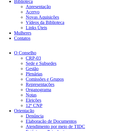
Biblioteca
Apresentação
Acervo
Novas Aquisições
Vídeos da Biblioteca
Links Úteis
Mulheres
Contatos
O Conselho
CRP-03
Sede e Subsedes
Gestão
Plenárias
Comissões e Grupos
Representações
Organograma
Notas
Eleições
12º CNP
Orientação
Denúncia
Elaboração de Documentos
Atendimento por meio de TIDC