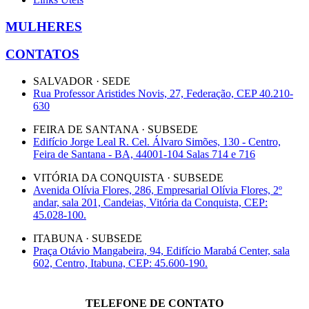
MULHERES
CONTATOS
SALVADOR · SEDE
Rua Professor Aristides Novis, 27, Federação, CEP 40.210-
630
FEIRA DE SANTANA · SUBSEDE
Edifício Jorge Leal R. Cel. Álvaro Simões, 130 - Centro,
Feira de Santana - BA, 44001-104 Salas 714 e 716
VITÓRIA DA CONQUISTA · SUBSEDE
Avenida Olívia Flores, 286, Empresarial Olívia Flores, 2º
andar, sala 201, Candeias, Vitória da Conquista, CEP:
45.028-100.
ITABUNA · SUBSEDE
Praça Otávio Mangabeira, 94, Edifício Marabá Center, sala
602, Centro, Itabuna, CEP: 45.600-190.
TELEFONE DE CONTATO