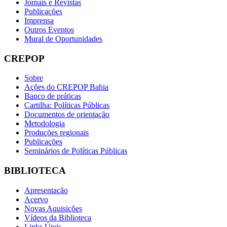
Jornais e Revistas
Publicações
Imprensa
Outros Eventos
Mural de Oportunidades
CREPOP
Sobre
Ações do CREPOP Bahia
Banco de práticas
Cartilha: Políticas Públicas
Documentos de orientação
Metodologia
Produções regionais
Publicações
Seminários de Políticas Públicas
BIBLIOTECA
Apresentação
Acervo
Novas Aquisições
Vídeos da Biblioteca
Links Úteis