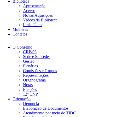
Biblioteca
Apresentação
Acervo
Novas Aquisições
Vídeos da Biblioteca
Links Úteis
Mulheres
Contatos
O Conselho
CRP-03
Sede e Subsedes
Gestão
Plenárias
Comissões e Grupos
Representações
Organograma
Notas
Eleições
12º CNP
Orientação
Denúncia
Elaboração de Documentos
Atendimento por meio de TIDC