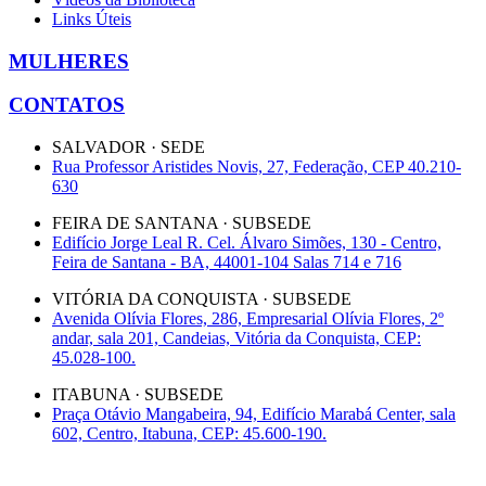
Links Úteis
MULHERES
CONTATOS
SALVADOR · SEDE
Rua Professor Aristides Novis, 27, Federação, CEP 40.210-
630
FEIRA DE SANTANA · SUBSEDE
Edifício Jorge Leal R. Cel. Álvaro Simões, 130 - Centro,
Feira de Santana - BA, 44001-104 Salas 714 e 716
VITÓRIA DA CONQUISTA · SUBSEDE
Avenida Olívia Flores, 286, Empresarial Olívia Flores, 2º
andar, sala 201, Candeias, Vitória da Conquista, CEP:
45.028-100.
ITABUNA · SUBSEDE
Praça Otávio Mangabeira, 94, Edifício Marabá Center, sala
602, Centro, Itabuna, CEP: 45.600-190.