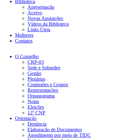
Biblioteca
Apresentação
Acervo
Novas Aquisições
Vídeos da Biblioteca
Links Úteis
Mulheres
Contatos
O Conselho
CRP-03
Sede e Subsedes
Gestão
Plenárias
Comissões e Grupos
Representações
Organograma
Notas
Eleições
12º CNP
Orientação
Denúncia
Elaboração de Documentos
Atendimento por meio de TIDC