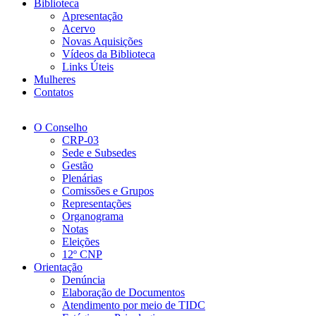
Biblioteca
Apresentação
Acervo
Novas Aquisições
Vídeos da Biblioteca
Links Úteis
Mulheres
Contatos
O Conselho
CRP-03
Sede e Subsedes
Gestão
Plenárias
Comissões e Grupos
Representações
Organograma
Notas
Eleições
12º CNP
Orientação
Denúncia
Elaboração de Documentos
Atendimento por meio de TIDC