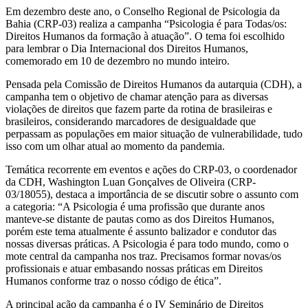
Em dezembro deste ano, o Conselho Regional de Psicologia da
Bahia (CRP-03) realiza a campanha “Psicologia é para Todas/os:
Direitos Humanos da formação à atuação”. O tema foi escolhido
para lembrar o Dia Internacional dos Direitos Humanos,
comemorado em 10 de dezembro no mundo inteiro.
Pensada pela Comissão de Direitos Humanos da autarquia (CDH), a
campanha tem o objetivo de chamar atenção para as diversas
violações de direitos que fazem parte da rotina de brasileiras e
brasileiros, considerando marcadores de desigualdade que
perpassam as populações em maior situação de vulnerabilidade, tudo
isso com um olhar atual ao momento da pandemia.
Temática recorrente em eventos e ações do CRP-03, o coordenador
da CDH, Washington Luan Gonçalves de Oliveira (CRP-
03/18055), destaca a importância de se discutir sobre o assunto com
a categoria: “A Psicologia é uma profissão que durante anos
manteve-se distante de pautas como as dos Direitos Humanos,
porém este tema atualmente é assunto balizador e condutor das
nossas diversas práticas. A Psicologia é para todo mundo, como o
mote central da campanha nos traz. Precisamos formar novas/os
profissionais e atuar embasando nossas práticas em Direitos
Humanos conforme traz o nosso código de ética”.
A principal ação da campanha é o IV Seminário de Direitos