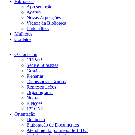
Biblioteca
Apresentação
Acervo
Novas Aquisições
Vídeos da Biblioteca
Links Úteis
Mulheres
Contatos
O Conselho
CRP-03
Sede e Subsedes
Gestão
Plenárias
Comissões e Grupos
Representações
Organograma
Notas
Eleições
12º CNP
Orientação
Denúncia
Elaboração de Documentos
Atendimento por meio de TIDC