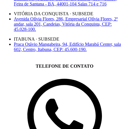
Feira de Santana - BA, 44001-104 Salas 714 e 716
VITÓRIA DA CONQUISTA · SUBSEDE
Avenida Olívia Flores, 286, Empresarial Olívia Flores, 2º
andar, sala 201, Candeias, Vitória da Conquista, CEP:
45.028-100.
ITABUNA · SUBSEDE
Praça Otávio Mangabeira, 94, Edifício Marabá Center, sala
602, Centro, Itabuna, CEP: 45.600-190.
TELEFONE DE CONTATO