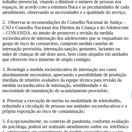
trabalho presencial, visando a diminuir o número de pessoas nos
espaços, de acordo com a estrutura física e as peculiaridades de cada
atendimento, observando as necessidades e a qualidade do serviço;
2. Observar as recomendações do Conselho Nacional de Justiça –
CNJ e Conselho Nacional dos Direitos da Criança e do Adolescente
– CONANDA, no intuito de promover a revisão da medida
socioeducativa de internação dos adolescentes que se enquadram no
grupo de risco do coronavírus, cumprem medida cautelar de
internação provisória, internação-sanção, gestantes, lactantes ou
mães de crianças de até doze anos, bem como alojados em unidades
que oferecem risco iminente de amplo contágio;
3. Restringir a medida socioeducativa de internação aos casos
absolutamente necessários, apreciando a possibilidade de produção
imediata de relatório avaliativo da equipe técnica para revisão da
medida socioeducativa de internação, semiliberdade e da
necessidade de manutenção do acautelamento provisório;
4. Priorizar a execução de tarefas na modalidade de teletrabalho,
reduzindo a circulação de pessoas nas unidades socioeducativas e a
própria exposição ao risco de contaminação;
5.
Excepcionalmente
, no contexto de pandemia, conforme avaliação
do psicóloga, poderá ser realizado atendimento
online
ou telefônico
a adolescentes em cumprimento de medida socioeducativa e seus