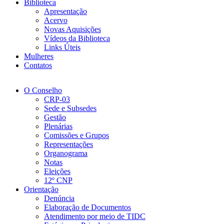
Biblioteca
Apresentação
Acervo
Novas Aquisições
Vídeos da Biblioteca
Links Úteis
Mulheres
Contatos
O Conselho
CRP-03
Sede e Subsedes
Gestão
Plenárias
Comissões e Grupos
Representações
Organograma
Notas
Eleições
12º CNP
Orientação
Denúncia
Elaboração de Documentos
Atendimento por meio de TIDC