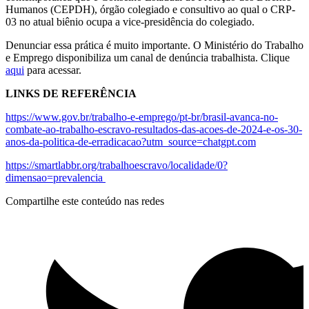
Humanos (CEPDH), órgão colegiado e consultivo ao qual o CRP-
03 no atual biênio ocupa a vice-presidência do colegiado.
Denunciar essa prática é muito importante. O Ministério do Trabalho
e Emprego disponibiliza um canal de denúncia trabalhista. Clique
aqui
para acessar.
LINKS DE REFERÊNCIA
https://www.gov.br/trabalho-e-emprego/pt-br/brasil-avanca-no-
combate-ao-trabalho-escravo-resultados-das-acoes-de-2024-e-os-30-
anos-da-politica-de-erradicacao?utm_source=chatgpt.com
https://smartlabbr.org/trabalhoescravo/localidade/0?
dimensao=prevalencia
Compartilhe este conteúdo nas redes