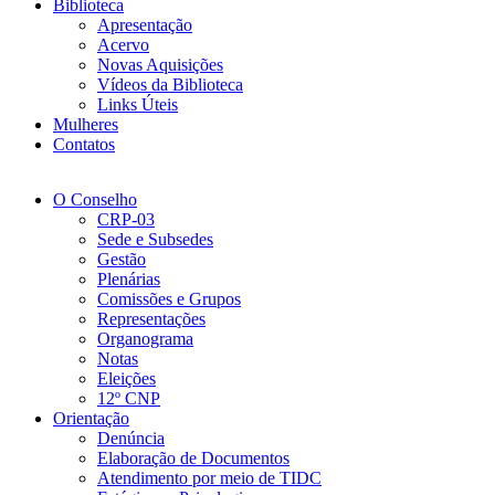
Biblioteca
Apresentação
Acervo
Novas Aquisições
Vídeos da Biblioteca
Links Úteis
Mulheres
Contatos
O Conselho
CRP-03
Sede e Subsedes
Gestão
Plenárias
Comissões e Grupos
Representações
Organograma
Notas
Eleições
12º CNP
Orientação
Denúncia
Elaboração de Documentos
Atendimento por meio de TIDC