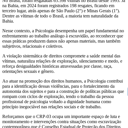
No Brasil, foram resgatadas 65.598 vítimas no Brasil desde 1995. Já
na Bahia, em 2024 foram registrados 198 resgates, ficando em
terceiro lugar, atrás apenas de São Paulo (2°) e Minas Gerais (1°).
Dentre as vítimas de todo o Brasil, a maioria tem naturalidade da
Bahia.
Nesse contexto, a Psicologia desempenha um papel fundamental no
enfrentamento ao trabalho análogo à escravidão, ao reconhecer que
essas práticas produzem danos não apenas materiais, mas também
subjetivos, relacionais e coletivos.
A violação sistemática de direitos compromete a saúde mental das
vítimas, naturaliza relações de exploração, silenciamento e medo, e
reforça desigualdades históricas atravessadas por classe, raça,
orientações sexuais e gênero.
Ao atuar na promoção dos direitos humanos, a Psicologia contribui
para a identificação dessas violências, para o fortalecimento da
autonomia dos sujeitos e para a construção de políticas públicas que
rompam com ciclos de exploração, tendo o trabalho da pessoa
profissional de psicologia voltado a dignidade humana como
princípio inegociável nas relações sociais e de trabalho.
Reforçamos que o CRP-03 ocupa um importante espaço de luta e
monitoramento e intervenções contra situações como escravização
contemporânea que é Conselho Estadual de Proteção dos Direitos