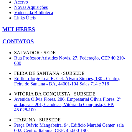
Acervo
Novas Aquisições
Vídeos da Biblioteca
Links Úteis
MULHERES
CONTATOS
SALVADOR · SEDE
Rua Professor Aristides Novis, 27, Federação, CEP 40.210-
630
FEIRA DE SANTANA · SUBSEDE
Edifício Jorge Leal R. Cel. Álvaro Simões, 130 - Centro,
Feira de Santana - BA, 44001-104 Salas 714 e 716
VITÓRIA DA CONQUISTA · SUBSEDE
Avenida Olívia Flores, 286, Empresarial Olívia Flores, 2º
andar, sala 201, Candeias, Vitória da Conquista, CEP:
45.028-100.
ITABUNA · SUBSEDE
Praça Otávio Mangabeira, 94, Edifício Marabá Center, sala
602, Centro, Itabuna, CEP: 45.600-190.