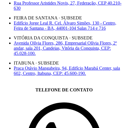
Rua Professor Aristides Novis, 27, Federação, CEP 40.210-
630
FEIRA DE SANTANA · SUBSEDE
Edifício Jorge Leal R. Cel. Álvaro Simões, 130 - Centro,
Feira de Santana - BA, 44001-104 Salas 714 e 716
VITÓRIA DA CONQUISTA · SUBSEDE
Avenida Olívia Flores, 286, Empresarial Olívia Flores, 2º
andar, sala 201, Candeias, Vitória da Conquista, CEP:
45.028-100.
ITABUNA · SUBSEDE
Praça Otávio Mangabeira, 94, Edifício Marabá Center, sala
602, Centro, Itabuna, CEP: 45.600-190.
TELEFONE DE CONTATO