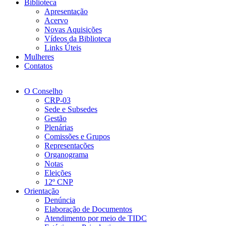
Biblioteca
Apresentação
Acervo
Novas Aquisições
Vídeos da Biblioteca
Links Úteis
Mulheres
Contatos
O Conselho
CRP-03
Sede e Subsedes
Gestão
Plenárias
Comissões e Grupos
Representações
Organograma
Notas
Eleições
12º CNP
Orientação
Denúncia
Elaboração de Documentos
Atendimento por meio de TIDC