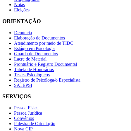
Notas
Eleições
ORIENTAÇÃO
Denúncia
Elaboração de Documentos
Atendimento por meio de TIDC
Estágio em Psicologia
Guarda de Documentos
Lacre de Material
Prontuário e Registro Documental
Tabela de Honorários
Testes Psicológicos
Registro de Psicóloga/o Especialista
SATEPSI
SERVIÇOS
Pessoa Física
Pessoa Jurídica
Convênios
Palestra de Orientação
Nova CIP