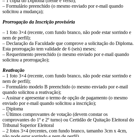
– 1 cópia do Diploma (frente e verso);
– Formulário preenchido (o mesmo enviado por e-mail quando
solicitou a mudança);
Prorrogação da Inscrição provisória
– 1 foto 3×4 (recente, com fundo branco, não pode estar sorrindo e
nem de perfil);
– Declaração da Faculdade que comprove a solicitação do Diploma.
Esta prorrogação tem validade de 6 (seis) meses;
– Requerimento preenchido (o mesmo enviado por e-mail quando
solicitou a prorrogação);
Reativação
– 1 foto 3×4 (recente, com fundo branco, não pode estar sorrindo e
nem de perfil);
– Formulário modelo B preenchido (o mesmo enviado por e-mail
quando solicitou a reativação);
– Assinar e apresentar o termo de opção de pagamento (o mesmo
enviado por e-mail quando solicitou a inscrição);
– Diploma
– Últimos comprovantes de votação (devem constar os
comprovantes do 1º e 2º turno) ou Certidão de Quitação Eleitoral do
Tribunal Superior Eleitoral
– 2 fotos 3×4 (recentes, com fundo branco, tamanho 3cm x 4cm,
não pode estar sorrindo e nem de perfil)