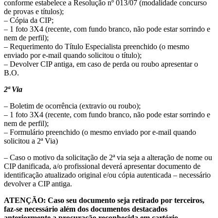
conforme estabelece a Resolução nº 013/07 (modalidade concurso
de provas e títulos);
– Cópia da CIP;
– 1 foto 3X4 (recente, com fundo branco, não pode estar sorrindo e
nem de perfil);
– Requerimento do Título Especialista preenchido (o mesmo
enviado por e-mail quando solicitou o título);
– Devolver CIP antiga, em caso de perda ou roubo apresentar o
B.O.
2ª Via
– Boletim de ocorrência (extravio ou roubo);
– 1 foto 3X4 (recente, com fundo branco, não pode estar sorrindo e
nem de perfil);
– Formulário preenchido (o mesmo enviado por e-mail quando
solicitou a 2ª Via)
– Caso o motivo da solicitação de 2ª via seja a alteração de nome ou
CIP danificada, a/o profissional deverá apresentar documento de
identificação atualizado original e/ou cópia autenticada – necessário
devolver a CIP antiga.
ATENÇÃO: Caso seu documento seja retirado por terceiros,
faz-se necessário além dos documentos destacados
anteriormente a procuração reconhecida em cartório.