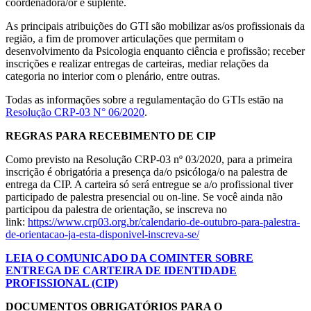
coordenadora/or e suplente.
As principais atribuições do GTI são mobilizar as/os profissionais da
região, a fim de promover articulações que permitam o
desenvolvimento da Psicologia enquanto ciência e profissão; receber
inscrições e realizar entregas de carteiras, mediar relações da
categoria no interior com o plenário, entre outras.
Todas as informações sobre a regulamentação do GTIs estão na
Resolução CRP-03 N° 06/2020
.
REGRAS PARA RECEBIMENTO DE CIP
Como previsto na Resolução CRP-03 nº 03/2020, para a primeira
inscrição é obrigatória a presença da/o psicóloga/o na palestra de
entrega da CIP. A carteira só será entregue se a/o profissional tiver
participado de palestra presencial ou on-line. Se você ainda não
participou da palestra de orientação, se inscreva no
link:
https://www.crp03.org.br/calendario-de-outubro-para-palestra-
de-orientacao-ja-esta-disponivel-inscreva-se/
LEIA O COMUNICADO DA COMINTER SOBRE
ENTREGA DE CARTEIRA DE IDENTIDADE
PROFISSIONAL (CIP)
DOCUMENTOS OBRIGATÓRIOS PARA O