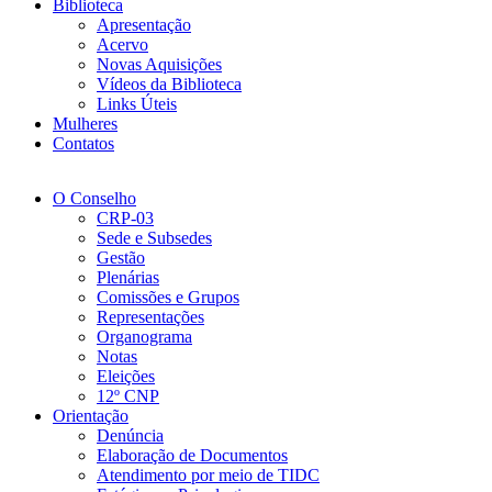
Biblioteca
Apresentação
Acervo
Novas Aquisições
Vídeos da Biblioteca
Links Úteis
Mulheres
Contatos
O Conselho
CRP-03
Sede e Subsedes
Gestão
Plenárias
Comissões e Grupos
Representações
Organograma
Notas
Eleições
12º CNP
Orientação
Denúncia
Elaboração de Documentos
Atendimento por meio de TIDC