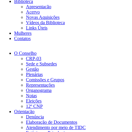
Biblioteca
Apresentação
Acervo
Novas Aquisições
Vídeos da Biblioteca
Links Úteis
Mulheres
Contatos
O Conselho
CRP-03
Sede e Subsedes
Gestão
Plenárias
Comissões e Grupos
Representações
Organograma
Notas
Eleições
12º CNP
Orientação
Denúncia
Elaboração de Documentos
Atendimento por meio de TIDC