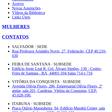
Acervo
Novas Aquisições
Vídeos da Biblioteca
Links Úteis
MULHERES
CONTATOS
SALVADOR · SEDE
Rua Professor Aristides Novis, 27, Federação, CEP 40.210-
630
FEIRA DE SANTANA · SUBSEDE
Edifício Jorge Leal R. Cel. Álvaro Simões, 130 - Centro,
Feira de Santana - BA, 44001-104 Salas 714 e 716
VITÓRIA DA CONQUISTA · SUBSEDE
Avenida Olívia Flores, 286, Empresarial Olívia Flores, 2º
andar, sala 201, Candeias, Vitória da Conquista, CEP:
45.028-100.
ITABUNA · SUBSEDE
Praça Otávio Mangabeira, 94, Edifício Marabá Center, sala