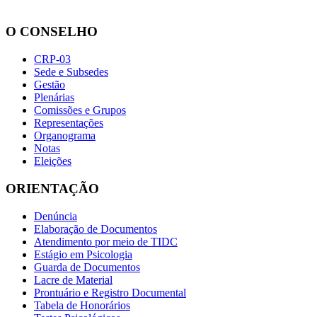
O CONSELHO
CRP-03
Sede e Subsedes
Gestão
Plenárias
Comissões e Grupos
Representações
Organograma
Notas
Eleições
ORIENTAÇÃO
Denúncia
Elaboração de Documentos
Atendimento por meio de TIDC
Estágio em Psicologia
Guarda de Documentos
Lacre de Material
Prontuário e Registro Documental
Tabela de Honorários