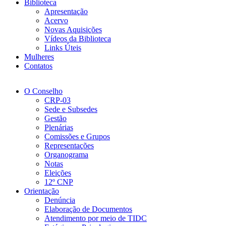
Biblioteca
Apresentação
Acervo
Novas Aquisições
Vídeos da Biblioteca
Links Úteis
Mulheres
Contatos
O Conselho
CRP-03
Sede e Subsedes
Gestão
Plenárias
Comissões e Grupos
Representações
Organograma
Notas
Eleições
12º CNP
Orientação
Denúncia
Elaboração de Documentos
Atendimento por meio de TIDC