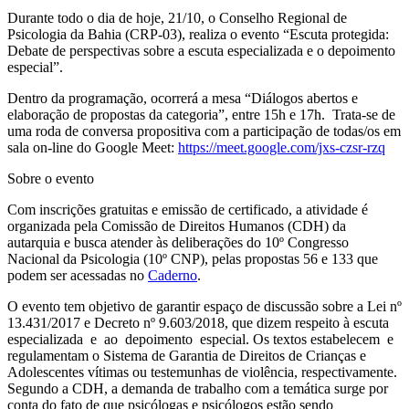
Durante todo o dia de hoje, 21/10, o
Conselho Regional de
Psicologia da Bahia (CRP-03), realiza o evento “Escuta protegida:
Debate de perspectivas sobre a escuta especializada e o depoimento
especial”.
Dentro da programação, ocorrerá a mesa “Diálogos abertos e
elaboração de propostas da categoria”, entre 15h e 17h. Trata-se de
uma roda de conversa propositiva com a participação de todas/os em
sala on-line do Google Meet:
https://meet.google.com/jxs-czsr-rzq
Sobre o evento
Com inscrições gratuitas e emissão de certificado, a atividade é
organizada pela Comissão de Direitos Humanos (CDH) da
autarquia e busca atender às deliberações do 10º Congresso
Nacional da Psicologia (10º CNP), pelas propostas 56 e 133 que
podem ser acessadas no
Caderno
.
O evento tem objetivo de garantir espaço de discussão sobre a Lei nº
13.431/2017 e Decreto nº 9.603/2018, que dizem respeito à escuta
especializada e ao depoimento especial. Os textos estabelecem e
regulamentam o Sistema de Garantia de Direitos de Crianças e
Adolescentes vítimas ou testemunhas de violência, respectivamente.
Segundo a CDH, a demanda de trabalho com a temática surge por
conta do fato de que psicólogas e psicólogos estão sendo