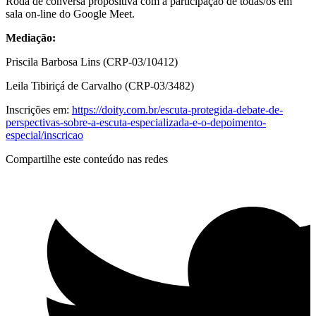
Roda de conversa propositiva com a participação de todas/os em
sala on-line do Google Meet.
Mediação:
Priscila Barbosa Lins (CRP-03/10412)
Leila Tibiriçá de Carvalho (CRP-03/3482)
Inscrições em:
https://doity.com.br/escuta-protegida-debate-de-
perspectivas-sobre-a-escuta-especializada-e-o-depoimento-
especial/inscricao
Compartilhe este conteúdo nas redes