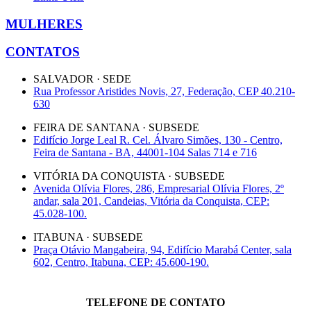
MULHERES
CONTATOS
SALVADOR · SEDE
Rua Professor Aristides Novis, 27, Federação, CEP 40.210-
630
FEIRA DE SANTANA · SUBSEDE
Edifício Jorge Leal R. Cel. Álvaro Simões, 130 - Centro,
Feira de Santana - BA, 44001-104 Salas 714 e 716
VITÓRIA DA CONQUISTA · SUBSEDE
Avenida Olívia Flores, 286, Empresarial Olívia Flores, 2º
andar, sala 201, Candeias, Vitória da Conquista, CEP:
45.028-100.
ITABUNA · SUBSEDE
Praça Otávio Mangabeira, 94, Edifício Marabá Center, sala
602, Centro, Itabuna, CEP: 45.600-190.
TELEFONE DE CONTATO