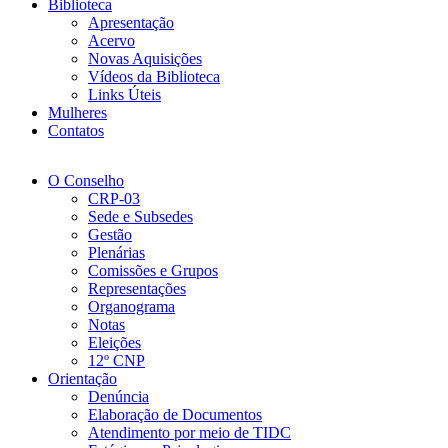
Biblioteca
Apresentação
Acervo
Novas Aquisições
Vídeos da Biblioteca
Links Úteis
Mulheres
Contatos
O Conselho
CRP-03
Sede e Subsedes
Gestão
Plenárias
Comissões e Grupos
Representações
Organograma
Notas
Eleições
12º CNP
Orientação
Denúncia
Elaboração de Documentos
Atendimento por meio de TIDC