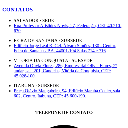
CONTATOS
SALVADOR · SEDE
Rua Professor Aristides Novis, 27, Federação, CEP 40.210-
630
FEIRA DE SANTANA · SUBSEDE
Edifício Jorge Leal R. Cel. Álvaro Simões, 130 - Centro,
Feira de Santana - BA, 44001-104 Salas 714 e 716
VITÓRIA DA CONQUISTA · SUBSEDE
Avenida Olívia Flores, 286, Empresarial Olívia Flores, 2º
andar, sala 201, Candeias, Vitória da Conquista, CEP:
45.028-100.
ITABUNA · SUBSEDE
Praça Otávio Mangabeira, 94, Edifício Marabá Center, sala
602, Centro, Itabuna, CEP: 45.600-190.
TELEFONE DE CONTATO