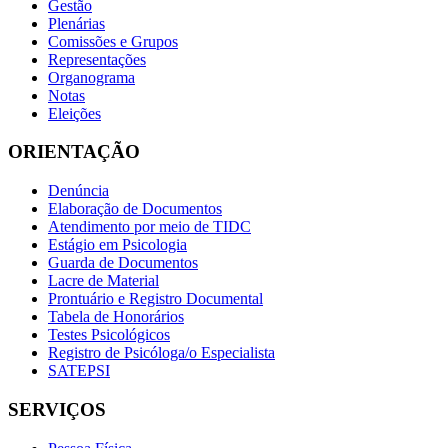
Gestão
Plenárias
Comissões e Grupos
Representações
Organograma
Notas
Eleições
ORIENTAÇÃO
Denúncia
Elaboração de Documentos
Atendimento por meio de TIDC
Estágio em Psicologia
Guarda de Documentos
Lacre de Material
Prontuário e Registro Documental
Tabela de Honorários
Testes Psicológicos
Registro de Psicóloga/o Especialista
SATEPSI
SERVIÇOS