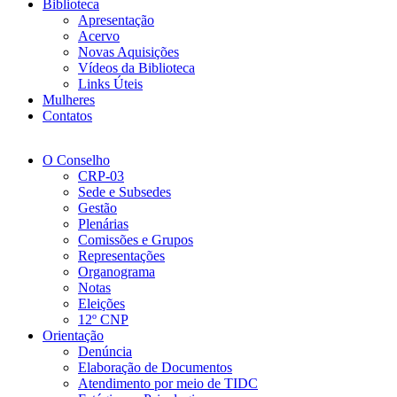
Biblioteca
Apresentação
Acervo
Novas Aquisições
Vídeos da Biblioteca
Links Úteis
Mulheres
Contatos
O Conselho
CRP-03
Sede e Subsedes
Gestão
Plenárias
Comissões e Grupos
Representações
Organograma
Notas
Eleições
12º CNP
Orientação
Denúncia
Elaboração de Documentos
Atendimento por meio de TIDC