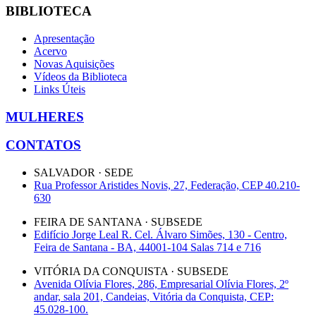
BIBLIOTECA
Apresentação
Acervo
Novas Aquisições
Vídeos da Biblioteca
Links Úteis
MULHERES
CONTATOS
SALVADOR · SEDE
Rua Professor Aristides Novis, 27, Federação, CEP 40.210-
630
FEIRA DE SANTANA · SUBSEDE
Edifício Jorge Leal R. Cel. Álvaro Simões, 130 - Centro,
Feira de Santana - BA, 44001-104 Salas 714 e 716
VITÓRIA DA CONQUISTA · SUBSEDE
Avenida Olívia Flores, 286, Empresarial Olívia Flores, 2º
andar, sala 201, Candeias, Vitória da Conquista, CEP:
45.028-100.