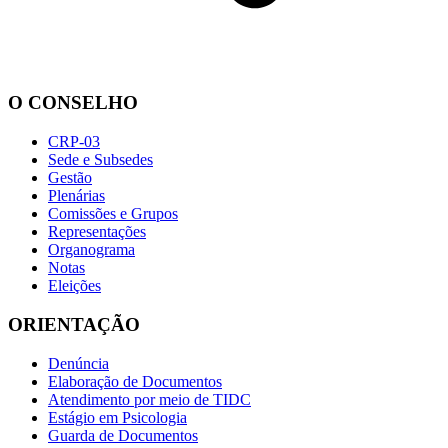
O CONSELHO
CRP-03
Sede e Subsedes
Gestão
Plenárias
Comissões e Grupos
Representações
Organograma
Notas
Eleições
ORIENTAÇÃO
Denúncia
Elaboração de Documentos
Atendimento por meio de TIDC
Estágio em Psicologia
Guarda de Documentos