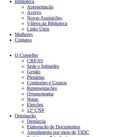
Biblioteca
Apresentação
Acervo
Novas Aquisições
Vídeos da Biblioteca
Links Úteis
Mulheres
Contatos
O Conselho
CRP-03
Sede e Subsedes
Gestão
Plenárias
Comissões e Grupos
Representações
Organograma
Notas
Eleições
12º CNP
Orientação
Denúncia
Elaboração de Documentos
Atendimento por meio de TIDC