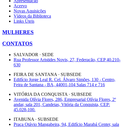
Apresentação
Acervo
Novas Aquisições
Vídeos da Biblioteca
Links Úteis
MULHERES
CONTATOS
SALVADOR · SEDE
Rua Professor Aristides Novis, 27, Federação, CEP 40.210-
630
FEIRA DE SANTANA · SUBSEDE
Edifício Jorge Leal R. Cel. Álvaro Simões, 130 - Centro,
Feira de Santana - BA, 44001-104 Salas 714 e 716
VITÓRIA DA CONQUISTA · SUBSEDE
Avenida Olívia Flores, 286, Empresarial Olívia Flores, 2º
andar, sala 201, Candeias, Vitória da Conquista, CEP:
45.028-100.
ITABUNA · SUBSEDE
Praça Otávio Mangabeira, 94, Edifício Marabá Center, sala