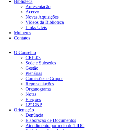
Biblioteca
Apresentação
Acervo
Novas Aquisições
Vídeos da Biblioteca
Links Úteis
Mulheres
Contatos
O Conselho
CRP-03
Sede e Subsedes
Gestão
Plenárias
Comissões e Grupos
Representações
Organograma
Notas
Eleições
12º CNP
Orientação
Denúncia
Elaboração de Documentos
Atendimento por meio de TIDC