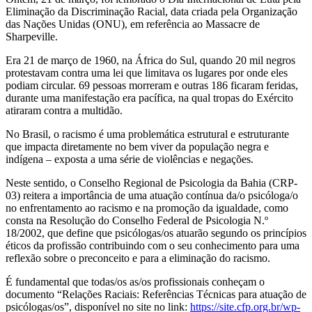
Eliminação da Discriminação Racial, data criada pela Organização
das Nações Unidas (ONU), em referência ao Massacre de
Sharpeville.
Era 21 de março de 1960, na África do Sul, quando 20 mil negros
protestavam contra uma lei que limitava os lugares por onde eles
podiam circular. 69 pessoas morreram e outras 186 ficaram feridas,
durante uma manifestação era pacífica, na qual tropas do Exército
atiraram contra a multidão.
No Brasil, o racismo é uma problemática estrutural e estruturante
que impacta diretamente no bem viver da população negra e
indígena – exposta a uma série de violências e negações.
Neste sentido, o Conselho Regional de Psicologia da Bahia (CRP-
03) reitera a importância de uma atuação contínua da/o psicóloga/o
no enfrentamento ao racismo e na promoção da igualdade, como
consta na Resolução do Conselho Federal de Psicologia N.º
18/2002, que define que psicólogas/os atuarão segundo os princípios
éticos da profissão contribuindo com o seu conhecimento para uma
reflexão sobre o preconceito e para a eliminação do racismo.
É fundamental que todas/os as/os profissionais conheçam o
documento “Relações Raciais: Referências Técnicas para atuação de
psicólogas/os”, disponível no site no link:
https://site.cfp.org.br/wp-