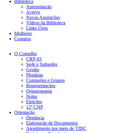
Biblioteca
Apresentação
Acervo
Novas Aquisições
Vídeos da Biblioteca
Links Úteis
Mulheres
Contatos
O Conselho
CRP-03
Sede e Subsedes
Gestão
Plenárias
Comissões e Grupos
Representações
Organograma
Notas
Eleições
12º CNP
Orientação
Denúncia
Elaboração de Documentos
Atendimento por meio de TIDC