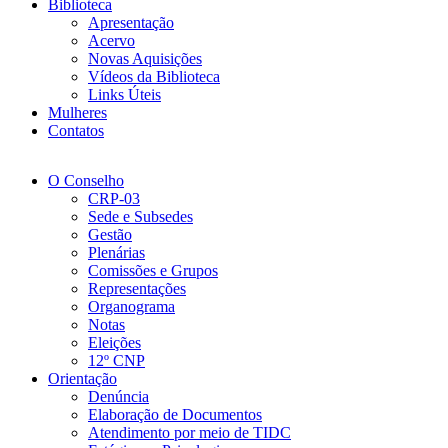
Biblioteca
Apresentação
Acervo
Novas Aquisições
Vídeos da Biblioteca
Links Úteis
Mulheres
Contatos
O Conselho
CRP-03
Sede e Subsedes
Gestão
Plenárias
Comissões e Grupos
Representações
Organograma
Notas
Eleições
12º CNP
Orientação
Denúncia
Elaboração de Documentos
Atendimento por meio de TIDC