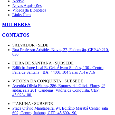
Acervo
Novas Aquisições
Vídeos da Biblioteca
Links Úteis
MULHERES
CONTATOS
SALVADOR · SEDE
Rua Professor Aristides Novis, 27, Federação, CEP 40.210-
630
FEIRA DE SANTANA · SUBSEDE
Edifício Jorge Leal R. Cel. Álvaro Simões, 130 - Centro,
Feira de Santana - BA, 44001-104 Salas 714 e 716
VITÓRIA DA CONQUISTA · SUBSEDE
Avenida Olívia Flores, 286, Empresarial Olívia Flores, 2º
andar, sala 201, Candeias, Vitória da Conquista, CEP:
45.028-100.
ITABUNA · SUBSEDE
Praça Otávio Mangabeira, 94, Edifício Marabá Center, sala
602, Centro, Itabuna, CEP: 45.600-190.