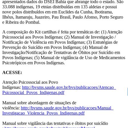
apresentados dados do DSEI Bahia que abrange todo o estado. São
33.088 indígenas, 19 etnias distribuídas em 135 aldeias e possui
nove polos distribuídos em em Euclides da Cunha, Ibotirama,
Ilhéus, Itamaraju, Juazeiro, Pau Brasil, Paulo Afonso, Porto Seguro
e Ribeira do Pombal.
A composição do Kit cartilhas é feita por temáticas de: (1) Atenção
Psicossocial aos Povos Indígenas; (2) Manual de Investigação /
Notificação de Violência em Povos Indígenas; (3) Estratégias de
Prevenção do Suicídio em Povos Indígenas; (4) Manual de
Investigação/Notificação de Tentativas de Óbitos por Suicídio em
Povos Indígenas; (5) Manual de vigilância de Uso de Medicamentos
Psicotrópicos em Povos Indígenas.
ACESSE:
Atenção Psicossocial aos Povo
Indígenas:
http://bvsms.saude.gov.br/bvs/
publicacoes/Atencao_
Psicossocial_Povos_Indigenas.
pdf
Manual sobre abordagem de situações de
violência:
http://bvsms.saude.gov.br/bvs/
publicacoes/Manual_
Investigacao_Violencia_Povos_
Indigenas.pdf
Manual sobre vigilância das tentativas e óbitos por suicídio