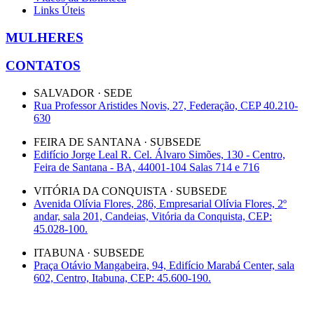
Links Úteis
MULHERES
CONTATOS
SALVADOR · SEDE
Rua Professor Aristides Novis, 27, Federação, CEP 40.210-
630
FEIRA DE SANTANA · SUBSEDE
Edifício Jorge Leal R. Cel. Álvaro Simões, 130 - Centro,
Feira de Santana - BA, 44001-104 Salas 714 e 716
VITÓRIA DA CONQUISTA · SUBSEDE
Avenida Olívia Flores, 286, Empresarial Olívia Flores, 2º
andar, sala 201, Candeias, Vitória da Conquista, CEP:
45.028-100.
ITABUNA · SUBSEDE
Praça Otávio Mangabeira, 94, Edifício Marabá Center, sala
602, Centro, Itabuna, CEP: 45.600-190.