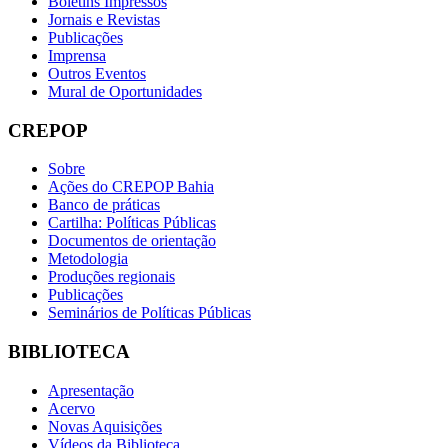
Boletins Impressos
Jornais e Revistas
Publicações
Imprensa
Outros Eventos
Mural de Oportunidades
CREPOP
Sobre
Ações do CREPOP Bahia
Banco de práticas
Cartilha: Políticas Públicas
Documentos de orientação
Metodologia
Produções regionais
Publicações
Seminários de Políticas Públicas
BIBLIOTECA
Apresentação
Acervo
Novas Aquisições
Vídeos da Biblioteca