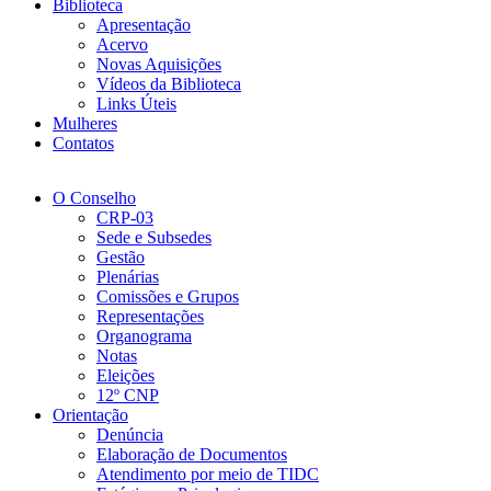
Biblioteca
Apresentação
Acervo
Novas Aquisições
Vídeos da Biblioteca
Links Úteis
Mulheres
Contatos
O Conselho
CRP-03
Sede e Subsedes
Gestão
Plenárias
Comissões e Grupos
Representações
Organograma
Notas
Eleições
12º CNP
Orientação
Denúncia
Elaboração de Documentos
Atendimento por meio de TIDC