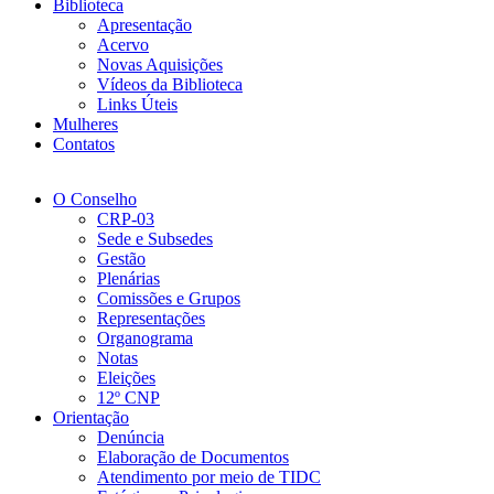
Biblioteca
Apresentação
Acervo
Novas Aquisições
Vídeos da Biblioteca
Links Úteis
Mulheres
Contatos
O Conselho
CRP-03
Sede e Subsedes
Gestão
Plenárias
Comissões e Grupos
Representações
Organograma
Notas
Eleições
12º CNP
Orientação
Denúncia
Elaboração de Documentos
Atendimento por meio de TIDC