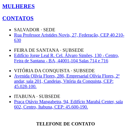
MULHERES
CONTATOS
SALVADOR · SEDE
Rua Professor Aristides Novis, 27, Federação, CEP 40.210-
630
FEIRA DE SANTANA · SUBSEDE
Edifício Jorge Leal R. Cel. Álvaro Simões, 130 - Centro,
Feira de Santana - BA, 44001-104 Salas 714 e 716
VITÓRIA DA CONQUISTA · SUBSEDE
Avenida Olívia Flores, 286, Empresarial Olívia Flores, 2º
andar, sala 201, Candeias, Vitória da Conquista, CEP:
45.028-100.
ITABUNA · SUBSEDE
Praça Otávio Mangabeira, 94, Edifício Marabá Center, sala
602, Centro, Itabuna, CEP: 45.600-190.
TELEFONE DE CONTATO